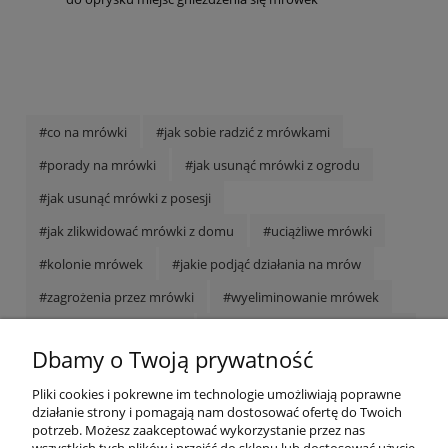
#co na mrówki
#jak sobie radzić z mrówkami
#porady na mrówki
#jak usunąć mrówki z ogrodu
#jak usunąć mrówki z posesji
#jak zlikwidować mrówki z domu
#uciążliwe mrówki
#kolonie mrówek
#jakie podjąć działania na mrów
#zagrożenia przez mrówki
#wyeliminowanie mrówek
#jak się pozbyć mrówek
#jak skutecznie zlikwidować mró
Dbamy o Twoją prywatność
#jak zwalczyć mrówki
Pliki cookies i pokrewne im technologie umożliwiają poprawne
POMOC
działanie strony i pomagają nam dostosować ofertę do Twoich
potrzeb. Możesz zaakceptować wykorzystanie przez nas
MOJE KONTO