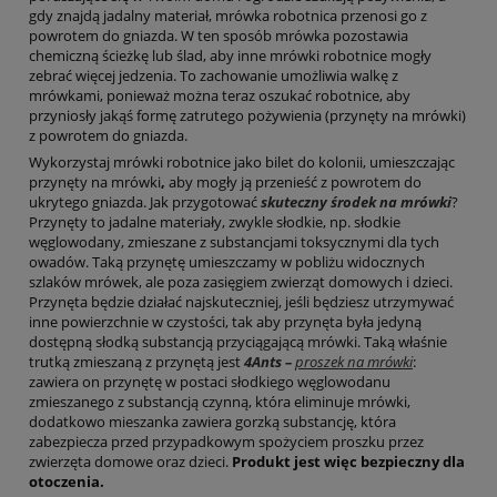
gdy znajdą jadalny materiał, mrówka robotnica przenosi go z
powrotem do gniazda. W ten sposób mrówka pozostawia
chemiczną ścieżkę lub ślad, aby inne mrówki robotnice mogły
zebrać więcej jedzenia. To zachowanie umożliwia walkę z
mrówkami, ponieważ można teraz oszukać robotnice, aby
przyniosły jakąś formę zatrutego pożywienia (przynęty na mrówki)
z powrotem do gniazda.
Wykorzystaj mrówki robotnice jako bilet do kolonii, umieszczając
przynęty na mrówki
,
aby mogły ją przenieść z powrotem do
ukrytego gniazda. Jak przygotować
skuteczny środek na mrówki
?
Przynęty to jadalne materiały, zwykle słodkie, np. słodkie
węglowodany, zmieszane z substancjami toksycznymi dla tych
owadów. Taką przynętę umieszczamy w pobliżu widocznych
szlaków mrówek, ale poza zasięgiem zwierząt domowych i dzieci.
Przynęta będzie działać najskuteczniej, jeśli będziesz utrzymywać
inne powierzchnie w czystości, tak aby przynęta była jedyną
dostępną słodką substancją przyciągającą mrówki. Taką właśnie
trutką zmieszaną z przynętą jest
4Ants –
proszek na mrówki
:
zawiera on przynętę w postaci słodkiego węglowodanu
zmieszanego z substancją czynną, która eliminuje mrówki,
dodatkowo mieszanka zawiera gorzką substancję, która
zabezpiecza przed przypadkowym spożyciem proszku przez
zwierzęta domowe oraz dzieci.
Produkt jest więc bezpieczny dla
otoczenia.