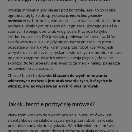
Inwazja mrówek nigdy nie jest pod kontrolą, jeżeli to co robisz
ogranicza się tylko do spryskania
preparatem przeciw
mrówkom
tych, które są widoczne – są to starsze robotnice, które
podążają ustalonymi szlakami do i z gniazda ukrytego gdzieś w
ścianach Twojego domu lub w ogrodzie. Przynosi to tylko
krótkotrwały efekt. Dzieje się tak, ponieważ królowa – ta, która
składa wszystkie jaja – nigdy nie opuszcza gniazda. Po prostu
pozostaje w nim ukryta, karmiona przez robotnice. Więc jeśli
wszystko, co zrobisz, to spryskanie widocznych robotnic, królowa
po prostu wyprodukuje ich więcej, a twoja plaga nigdy się nie
skończy.
Dobry środek na mrówki
to za mało – należy go jeszcze
odpowiednio zastosować.
Chociaż brzmi to dziwnie,
kluczem do wyeliminowania
widocznych mrówek jest atakowanie tych, których nie
widzisz, a więc wycelowanie w królową mrówek.
Jak skutecznie pozbyć się mrówek?
Pierwszym krokiem do wyeliminowania inwazji mrówek jest
zidentyfikowanie szlaków używanych przez robotnice w celu
przemieszczania się do i z gniazda. Wszelkie widoczne mrówki
poruszające się w Twoim domu i ogrodzie szukają pożywienia, a