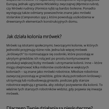
Europą, jednak ugryzienia Wścieklicy zwyczajnej (
Myrmica rubra
),
czy Mrówki rudnicy (
Formica rufa
) są bardzo bolesne. Ponadto
występują także odmiany powszechnie znane jako mrówki
stolarskie (
Camponotus spp.
), które powodują uszkodzenia w
drewnianych elementach konstrukcyjnych domu.
Jak działa kolonia mrówek?
Mrówki są istotami społecznymi, tworzącymi kolonie, w których
jednostki przyjmują różne role. Jedna lub więcej mrówek
„królowych” to rozmnażające się osobniki, które pozostają w
ukrytym gnieździe; ich rolą jest po prostu kontynuowanie
produkcji większej liczby mrówek i utrzymanie kolonii. Inne – które
mogą obejmować kilka milionów osobników w większych
koloniach – są znane jako mrówki robotnice. Młodsze robotnice
zazwyczaj pozostają w gnieździe, gdzie służą potrzebom królowej i
utrzymują lub rozbudowują gniazdo, podczas gdy starsze
robotnice wędrują z gniazda, aby zdobyć pożywienie dla kolonii. To
właśnie tych starszych robotników widzisz, gdy pojawia się inwazja
mrówek.
Dlaczego Twoje działania są nieskuteczne?