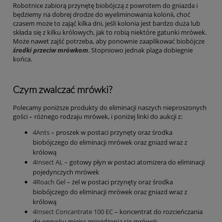
Robotnice zabiorą przynętę biobójczą z powrotem do gniazda i
będziemy na dobrej drodze do wyeliminowania kolonii, choć
czasem może to zająć kilka dni, jeśli kolonia jest bardzo duża lub
składa się z kilku królowych, jak to robią niektóre gatunki mrówek.
Może nawet zajść potrzeba, aby ponownie zaaplikować biobójcze
środki przeciw mrówkom
. Stopniowo jednak plaga dobiegnie
końca.
Czym zwalczać mrówki?
Polecamy poniższe produkty do eliminacji naszych nieproszonych
gości – różnego rodzaju mrówek, i poniżej linki do aukcji z:
4Ants
– proszek w postaci przynęty oraz środka
biobójczego do eliminacji mrówek oraz gniazd wraz z
królową
4Insect AL
– gotowy płyn w postaci atomizera do eliminacji
pojedynczych mrówek
4Roach Gel
– żel w postaci przynęty oraz środka
biobójczego do eliminacji mrówek oraz gniazd wraz z
królową
4Insect Concantrate 100 EC
– koncentrat do rozcieńczania
do oprysku miejsc gnieżdżenia się mrówek