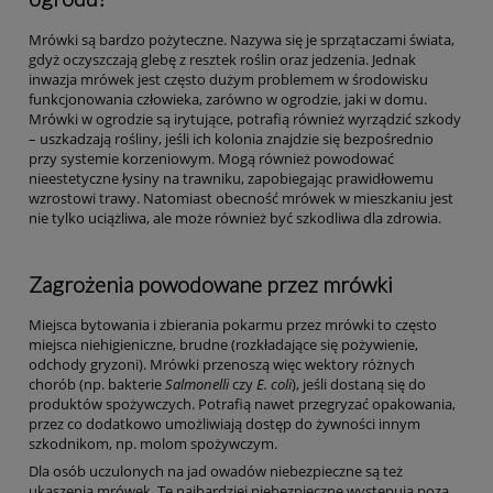
Mrówki są bardzo pożyteczne. Nazywa się je sprzątaczami świata,
gdyż oczyszczają glebę z resztek roślin oraz jedzenia. Jednak
inwazja mrówek jest często dużym problemem w środowisku
funkcjonowania człowieka, zarówno w ogrodzie, jaki w domu.
Mrówki w ogrodzie są irytujące, potrafią również wyrządzić szkody
– uszkadzają rośliny, jeśli ich kolonia znajdzie się bezpośrednio
przy systemie korzeniowym. Mogą również powodować
nieestetyczne łysiny na trawniku, zapobiegając prawidłowemu
wzrostowi trawy. Natomiast obecność mrówek w mieszkaniu jest
nie tylko uciążliwa, ale może również być szkodliwa dla zdrowia.
Zagrożenia powodowane przez mrówki
Miejsca bytowania i zbierania pokarmu przez mrówki to często
miejsca niehigieniczne, brudne (rozkładające się pożywienie,
odchody gryzoni). Mrówki przenoszą więc wektory różnych
chorób (np. bakterie
Salmonelli
czy
E. coli
), jeśli dostaną się do
produktów spożywczych. Potrafią nawet przegryzać opakowania,
przez co dodatkowo umożliwiają dostęp do żywności innym
szkodnikom, np. molom spożywczym.
Dla osób uczulonych na jad owadów niebezpieczne są też
ukąszenia mrówek. Te najbardziej niebezpieczne występują poza